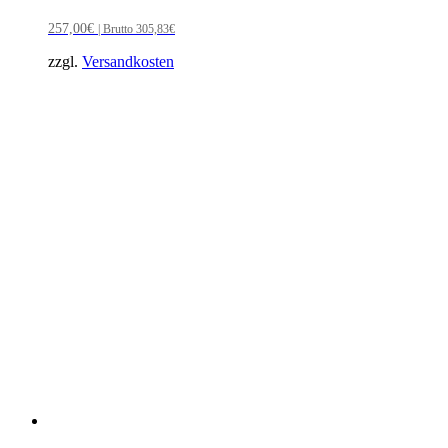
257,00
€
| Brutto
305,83
€
zzgl.
Versandkosten