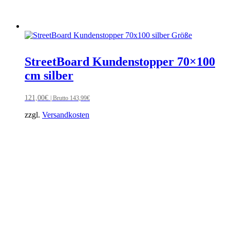
StreetBoard Kundenstopper 70×100
cm silber
121,00
€
| Brutto
143,99
€
zzgl.
Versandkosten