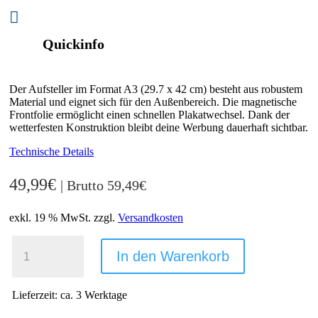

Quickinfo
Der Aufsteller im Format A3 (29.7 x 42 cm) besteht aus robustem
Material und eignet sich für den Außenbereich. Die magnetische
Frontfolie ermöglicht einen schnellen Plakatwechsel. Dank der
wetterfesten Konstruktion bleibt deine Werbung dauerhaft sichtbar.
Technische Details
49,99
€
| Brutto
59,49
€
exkl. 19 % MwSt.
zzgl.
Versandkosten
A3
AUFSTELLER
In den Warenkorb
KUNDENSTOPPER
SCHWARZ
-
Lieferzeit:
ca. 3 Werktage
OUTDOOR
|