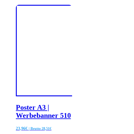
Poster A3 |
Werbebanner 510
23,96
€
| Brutto
28,51
€