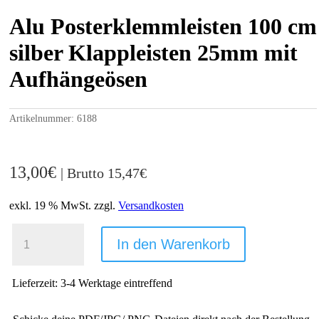
Alu Posterklemmleisten 100 cm
silber Klappleisten 25mm mit
Aufhängeösen
Artikelnummer:
6188
13,00
€
| Brutto
15,47
€
exkl. 19 % MwSt.
zzgl.
Versandkosten
ALU
POSTERKLEMMLEISTEN
In den Warenkorb
100
CM
SILBER
Lieferzeit:
3-4 Werktage eintreffend
KLAPPLEISTEN
25MM
MIT