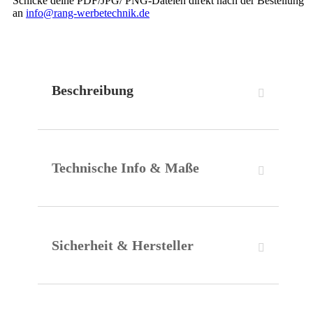
Schicke deine PDF/JPG/ PNG-Dateien direkt nach der Bestellung
AUFHÄNGEÖSEN
an
info@rang-werbetechnik.de
MENGE
Beschreibung
Technische Info & Maße
Sicherheit & Hersteller