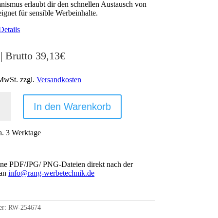
ismus erlaubt dir den schnellen Austausch von
ignet für sensible Werbeinhalte.
Details
| Brutto
39,13
€
 MwSt.
zzgl.
Versandkosten
HMEN
In den Warenkorb
SSBAR -
a. 3 Werktage
ine PDF/JPG/ PNG-Dateien direkt nach der
 an
info@rang-werbetechnik.de
FNER F
LTE M
er:
RW-254674