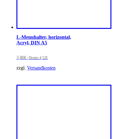
L-Menuhalter, horizontal,
Acryl, DIN A5
3,80
€
| Brutto
4,52
€
zzgl.
Versandkosten