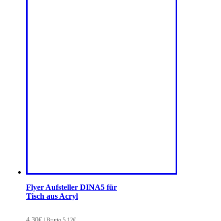
Flyer Aufsteller DINA5 für
Tisch aus Acryl
4,30
€
| Brutto
5,12
€