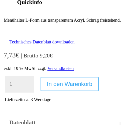
Quickinfo
Menühalter L-Form aus transparentem Acryl. Schräg freistehend.
Technisches Datenblatt downloaden
7,73
€
| Brutto
9,20
€
exkl. 19 % MwSt.
zzgl.
Versandkosten
L-
MENUHALTER,
In den Warenkorb
HORIZONTAL,
ACRYL,
DIN
Lieferzeit:
ca. 3 Werktage
A4
MENGE
Datenblatt