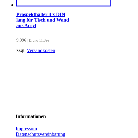
Prospekthalter 4 x DIN
lang für Tisch und Wand
aus Acryl
9,99
€
| Brutto
11,89
€
zzgl.
Versandkosten
Informationen
Impressum
Datenschutzvereinbarung