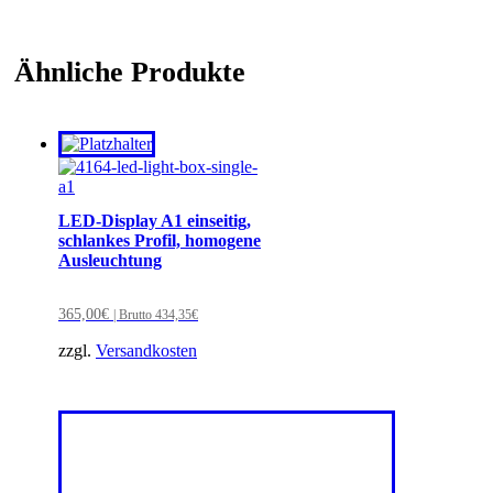
Ähnliche Produkte
LED-Display A1 einseitig,
schlankes Profil, homogene
Ausleuchtung
365,00
€
| Brutto
434,35
€
zzgl.
Versandkosten