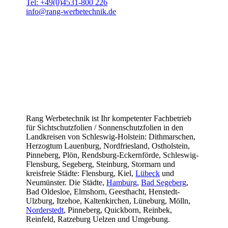
Tel: +49(0)4531-800 226
info@rang-werbetechnik.de
Rang Werbetechnik ist Ihr kompetenter Fachbetrieb
für Sichtschutzfolien / Sonnenschutzfolien in den
Landkreisen von Schleswig-Holstein: Dithmarschen,
Herzogtum Lauenburg, Nordfriesland, Ostholstein,
Pinneberg, Plön, Rendsburg-Eckernförde, Schleswig-
Flensburg, Segeberg, Steinburg, Stormarn und
kreisfreie Städte: Flensburg, Kiel,
Lübeck
und
Neumünster. Die Städte,
Hamburg
,
Bad Segeberg
,
Bad Oldesloe, Elmshorn, Geesthacht, Henstedt-
Ulzburg, Itzehoe, Kaltenkirchen, Lüneburg, Mölln,
Norderstedt
, Pinneberg, Quickborn, Reinbek,
Reinfeld, Ratzeburg Uelzen und Umgebung.