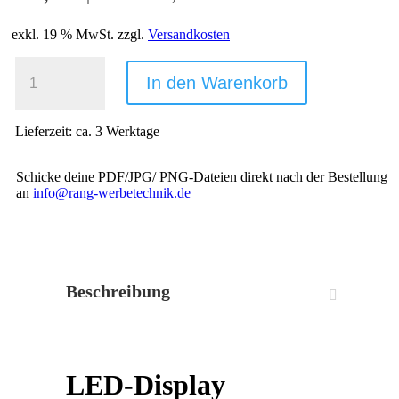
exkl. 19 % MwSt.
zzgl.
Versandkosten
LED-
DISPLAY
In den Warenkorb
70 X 100 CM
EINSEITIG,
SCHLANKES
Lieferzeit:
ca. 3 Werktage
PROFIL,
HOMOGENE
AUSLEUCHTUNG
Schicke deine PDF/JPG/ PNG-Dateien direkt nach der Bestellung
MENGE
an
info@rang-werbetechnik.de
Beschreibung
LED-Display