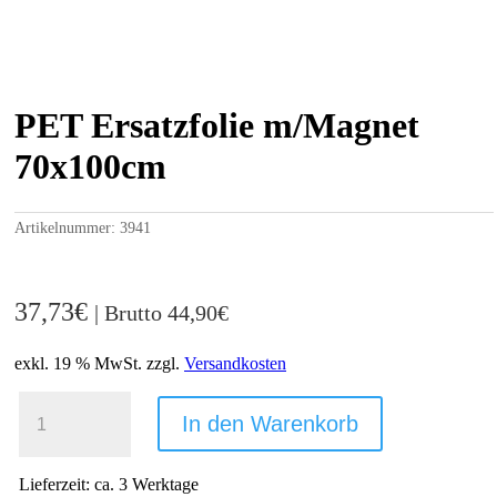
PET Ersatzfolie m/Magnet
70x100cm
Artikelnummer:
3941
37,73
€
| Brutto
44,90
€
exkl. 19 % MwSt.
zzgl.
Versandkosten
PET
ERSATZFOLIE
In den Warenkorb
M/MAGNET
70X100CM
MENGE
Lieferzeit:
ca. 3 Werktage