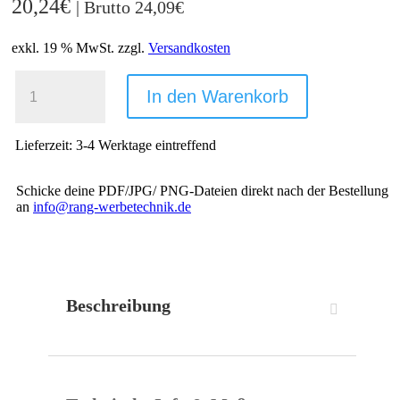
20,24
€
| Brutto
24,09
€
exkl. 19 % MwSt.
zzgl.
Versandkosten
POSTER
DIN
In den Warenkorb
A1
|
WERBEBANNER
Lieferzeit:
3-4 Werktage eintreffend
510
MENGE
Schicke deine PDF/JPG/ PNG-Dateien direkt nach der Bestellung
an
info@rang-werbetechnik.de
Beschreibung