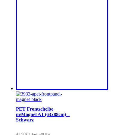
PET Frontscheibe
m/Magnet A1 (63x88cm) –
Schwarz
41,90
€
| Brutto
49,86
€