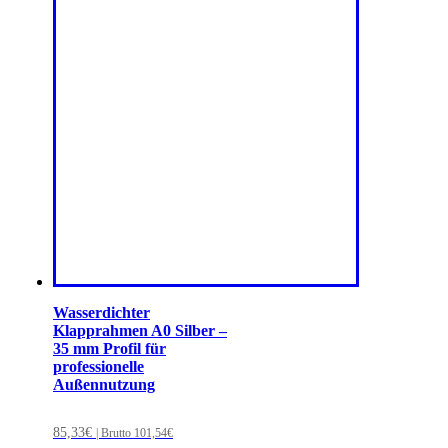
Wasserdichter
Klapprahmen A0 Silber –
35 mm Profil für
professionelle
Außennutzung
85,33
€
| Brutto
101,54
€