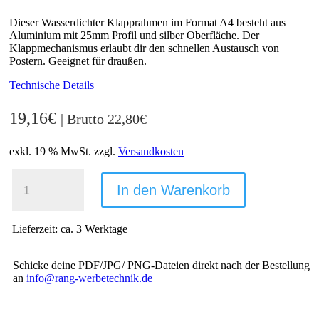
Dieser Wasserdichter Klapprahmen im Format A4 besteht aus
Aluminium mit 25mm Profil und silber Oberfläche. Der
Klappmechanismus erlaubt dir den schnellen Austausch von
Postern. Geeignet für draußen.
Technische Details
19,16
€
| Brutto
22,80
€
exkl. 19 % MwSt.
zzgl.
Versandkosten
WASSERDICHTER
KLAPPRAHMEN
In den Warenkorb
A4
SILBER
-
Lieferzeit:
ca. 3 Werktage
25
MM
PROFIL
Schicke deine PDF/JPG/ PNG-Dateien direkt nach der Bestellung
FÜR
an
info@rang-werbetechnik.de
DEN
AUSSENBEREICH M
ENGE