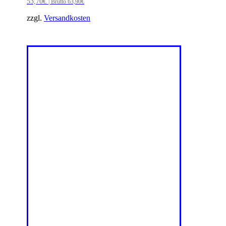
53,70
€
| Brutto
63,90
€
zzgl.
Versandkosten