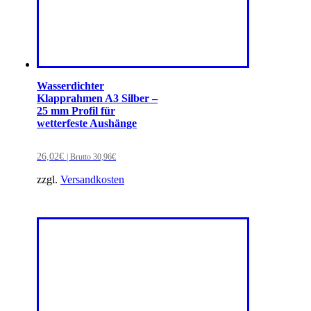
Wasserdichter
Klapprahmen A3 Silber –
25 mm Profil für
wetterfeste Aushänge
26,02
€
| Brutto
30,96
€
zzgl.
Versandkosten