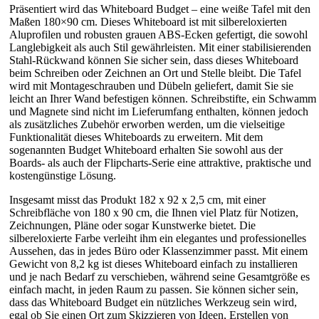
Präsentiert wird das Whiteboard Budget – eine weiße Tafel mit den
Maßen 180×90 cm. Dieses Whiteboard ist mit silbereloxierten
Aluprofilen und robusten grauen ABS-Ecken gefertigt, die sowohl
Langlebigkeit als auch Stil gewährleisten. Mit einer stabilisierenden
Stahl-Rückwand können Sie sicher sein, dass dieses Whiteboard
beim Schreiben oder Zeichnen an Ort und Stelle bleibt. Die Tafel
wird mit Montageschrauben und Dübeln geliefert, damit Sie sie
leicht an Ihrer Wand befestigen können. Schreibstifte, ein Schwamm
und Magnete sind nicht im Lieferumfang enthalten, können jedoch
als zusätzliches Zubehör erworben werden, um die vielseitige
Funktionalität dieses Whiteboards zu erweitern. Mit dem
sogenannten Budget Whiteboard erhalten Sie sowohl aus der
Boards- als auch der Flipcharts-Serie eine attraktive, praktische und
kostengünstige Lösung.
Insgesamt misst das Produkt 182 x 92 x 2,5 cm, mit einer
Schreibfläche von 180 x 90 cm, die Ihnen viel Platz für Notizen,
Zeichnungen, Pläne oder sogar Kunstwerke bietet. Die
silbereloxierte Farbe verleiht ihm ein elegantes und professionelles
Aussehen, das in jedes Büro oder Klassenzimmer passt. Mit einem
Gewicht von 8,2 kg ist dieses Whiteboard einfach zu installieren
und je nach Bedarf zu verschieben, während seine Gesamtgröße es
einfach macht, in jeden Raum zu passen. Sie können sicher sein,
dass das Whiteboard Budget ein nützliches Werkzeug sein wird,
egal ob Sie einen Ort zum Skizzieren von Ideen, Erstellen von