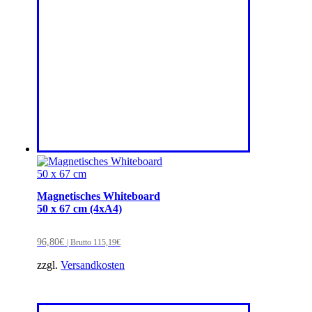
Magnetisches Whiteboard
50 x 67 cm (4xA4)
96,80
€
| Brutto
115,19
€
zzgl.
Versandkosten