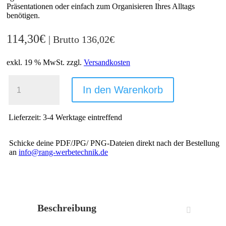
Präsentationen oder einfach zum Organisieren Ihres Alltags
benötigen.
114,30
€
| Brutto
136,02
€
exkl. 19 % MwSt.
zzgl.
Versandkosten
WHITEBOARD
180X90
In den Warenkorb
CM
WAND
UND
Lieferzeit:
3-4 Werktage eintreffend
TISCH
MENGE
Schicke deine PDF/JPG/ PNG-Dateien direkt nach der Bestellung
an
info@rang-werbetechnik.de
Beschreibung