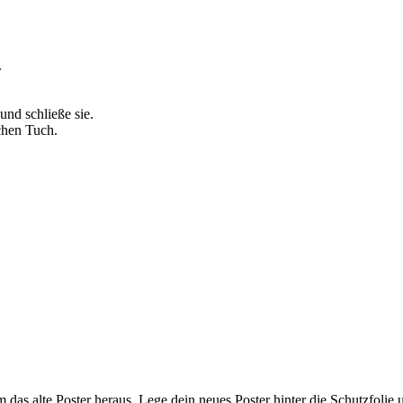
.
 und schließe sie.
chen Tuch.
das alte Poster heraus. Lege dein neues Poster hinter die Schutzfolie