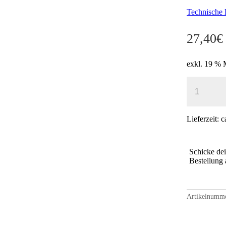
Technische 
27,40
€
exkl. 19 %
KLAPPRA
A2
ROT
-
25
Lieferzeit:
c
MM
PROFIL
FÜR
Schicke de
AUFFÄLL
Bestellung
HINWEISE
MENGE
Artikelnumm