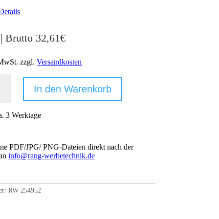
Details
| Brutto
32,61
€
 MwSt.
zzgl.
Versandkosten
HMEN
In den Warenkorb
a. 3 Werktage
ine PDF/JPG/ PNG-Dateien direkt nach der
IGE
 an
info@rang-werbetechnik.de
er:
RW-254952