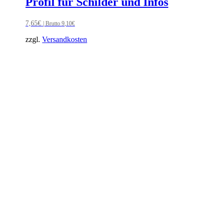
Profil für Schilder und Infos
7,65
€
| Brutto
9,10
€
zzgl.
Versandkosten