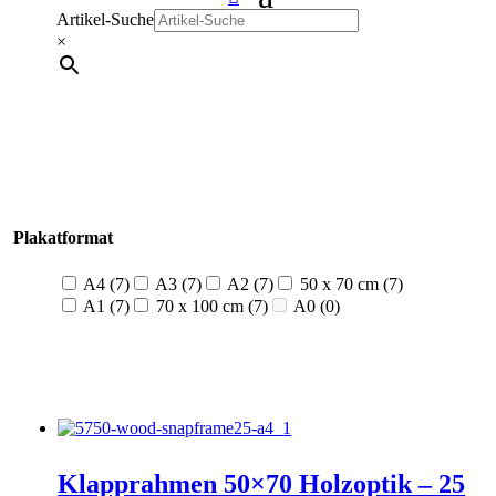
Artikel-Suche
×
Plakatformat
A4
(7)
A3
(7)
A2
(7)
50 x 70 cm
(7)
A1
(7)
70 x 100 cm
(7)
A0
(0)
Klapprahmen 50×70 Holzoptik – 25