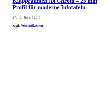
Klapprahmen A4 Chrom – 25 mm
Profil für moderne Infotafeln
27,40
€
| Brutto
32,61
€
zzgl.
Versandkosten