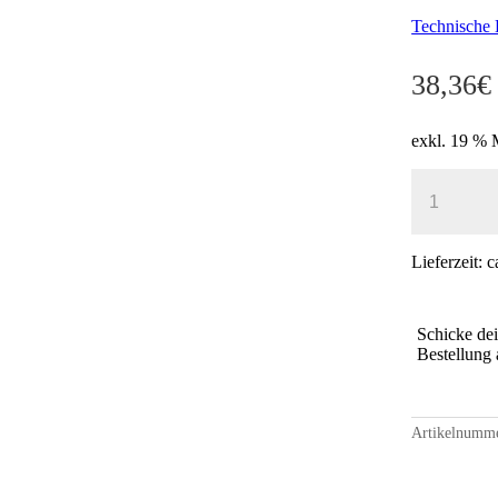
Technische 
38,36
€
exkl. 19 %
KLAPPRA
A3
MATT
GOLD
-
Lieferzeit:
c
25
MM
PROFIL
Schicke de
FÜR
Bestellung
HOCHWER
POSTER
MENGE
Artikelnumm