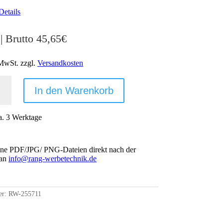
Details
| Brutto
45,65
€
 MwSt.
zzgl.
Versandkosten
HMEN
In den Warenkorb
a. 3 Werktage
ine PDF/JPG/ PNG-Dateien direkt nach der
 an
info@rang-werbetechnik.de
TIGE
er:
RW-255711