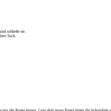
.
 und schließe sie.
chen Tuch.
das alte Poster heraus. Lege dein neues Poster hinter die Schutzfolie