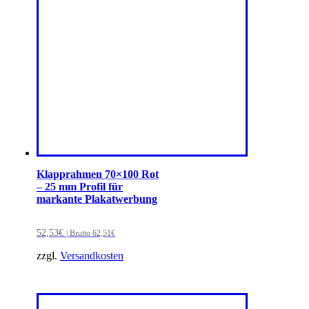
Klapprahmen 70×100 Rot
– 25 mm Profil für
markante Plakatwerbung
52,53
€
| Brutto
62,51
€
zzgl.
Versandkosten