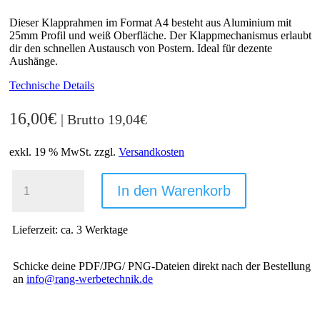
Dieser Klapprahmen im Format A4 besteht aus Aluminium mit
25mm Profil und weiß Oberfläche. Der Klappmechanismus erlaubt
dir den schnellen Austausch von Postern. Ideal für dezente
Aushänge.
Technische Details
16,00
€
| Brutto
19,04
€
exkl. 19 % MwSt.
zzgl.
Versandkosten
KLAPPRAHMEN
A4
In den Warenkorb
WEISS -
2
5 M
Lieferzeit:
ca. 3 Werktage
M P
ROFIL F
ÜR D
Schicke deine PDF/JPG/ PNG-Dateien direkt nach der Bestellung
EZENTE A
an
info@rang-werbetechnik.de
USHÄNGE M
ENGE