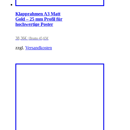
Klapprahmen A3 Matt
Gold – 25 mm Profil für
hochwertige Poster
38,36
€
| Brutto
45,65
€
zzgl.
Versandkosten