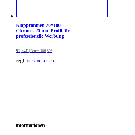
Klapprahmen 70×100
Chrom – 25 mm Profil für
professionelle Werbung
91,34
€
| Brutto
108,69
€
zzgl.
Versandkosten
Informationen