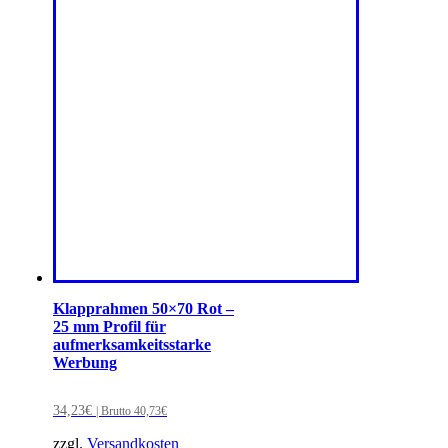
Klapprahmen 50×70 Rot –
25 mm Profil für
aufmerksamkeitsstarke
Werbung
34,23
€
| Brutto
40,73
€
zzgl.
Versandkosten