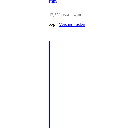
mm
12,35
€
| Brutto
14,70
€
zzgl.
Versandkosten