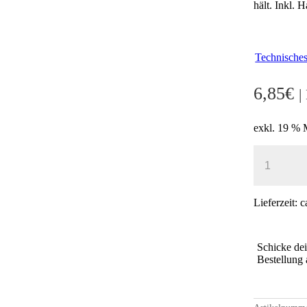
hält. Inkl. 
Technische
6,85
€
|
exkl. 19 %
WHITEBO
REINIGU
MIT
STIFTEHA
MAGNETI
Lieferzeit:
c
MENGE
Schicke de
Bestellung