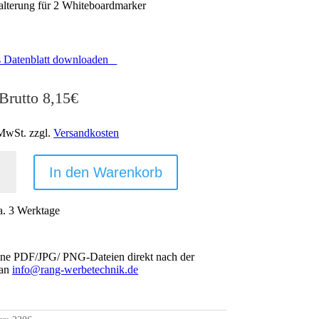
Halterung für 2 Whiteboardmarker
s Datenblatt downloaden
 Brutto
8,15
€
 MwSt.
zzgl.
Versandkosten
ARD
NGSSCHWAMM
In den Warenkorb
LTERUNG.
SCH
a. 3 Werktage
ine PDF/JPG/ PNG-Dateien direkt nach der
 an
info@rang-werbetechnik.de