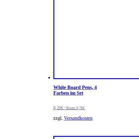
White Board Pens, 4
Farben im Set
8,20
€
| Brutto
9,76
€
zzgl.
Versandkosten