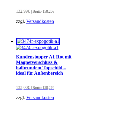
132,99
€
| Brutto
158,26
€
zzgl.
Versandkosten
Kundenstopper A1 Rot mit
Magnetverschluss &
halbrundem Topschild –
ideal für Außenbereich
133,00
€
| Brutto
158,27
€
zzgl.
Versandkosten