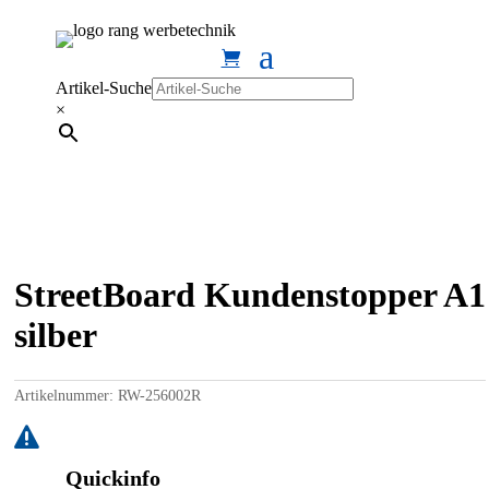
Artikel-Suche
×
StreetBoard Kundenstopper A1
silber
Artikelnummer:
RW-256002R

Quickinfo