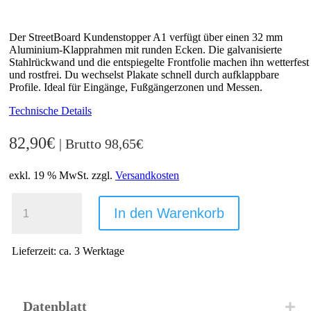
Der StreetBoard Kundenstopper A1 verfügt über einen 32 mm
Aluminium-Klapprahmen mit runden Ecken. Die galvanisierte
Stahlrückwand und die entspiegelte Frontfolie machen ihn wetterfest
und rostfrei. Du wechselst Plakate schnell durch aufklappbare
Profile. Ideal für Eingänge, Fußgängerzonen und Messen.
Technische Details
82,90
€
| Brutto
98,65
€
exkl. 19 % MwSt.
zzgl.
Versandkosten
STREETBOARD
KUNDENSTOPPER
In den Warenkorb
A1
SILBER
MENGE
Lieferzeit:
ca. 3 Werktage
Datenblatt