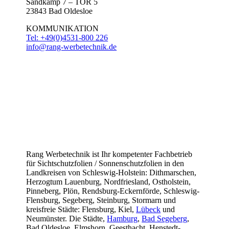
Sandkamp 7 – TOR 5
23843 Bad Oldesloe
KOMMUNIKATION
Tel: +49(0)4531-800 226
info@rang-werbetechnik.de
Rang Werbetechnik ist Ihr kompetenter Fachbetrieb
für Sichtschutzfolien / Sonnenschutzfolien in den
Landkreisen von Schleswig-Holstein: Dithmarschen,
Herzogtum Lauenburg, Nordfriesland, Ostholstein,
Pinneberg, Plön, Rendsburg-Eckernförde, Schleswig-
Flensburg, Segeberg, Steinburg, Stormarn und
kreisfreie Städte: Flensburg, Kiel,
Lübeck
und
Neumünster. Die Städte,
Hamburg
,
Bad Segeberg
,
Bad Oldesloe, Elmshorn, Geesthacht, Henstedt-